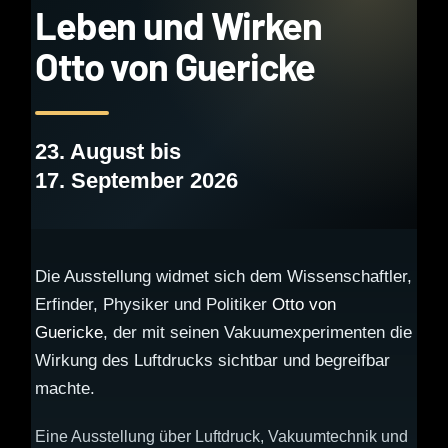
Leben und Wirken
Otto von Guericke
23. August bis
17. September 2026
Thermometerschreiberin
Die Ausstellung widmet sich dem Wissenschaftler,
Erfinder, Physiker und Politiker
Otto von
Guericke
, der mit seinen Vakuumexperimenten die
Sie misst nicht nur Temperatur – sie zeichnet
Wirkung des Luftdrucks sichtbar und begreifbar
Geschichte. Das feine Gerät dokumentierte einst
machte.
akribisch den Wandel des Wetters und gewährt heute
faszinierende Einblicke in die Arbeit historischer
Eine Ausstellung über Luftdruck, Vakuumtechnik und