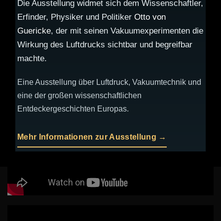
Die Ausstellung widmet sich dem Wissenschaftler,
um das Wetter und das Klima.
Erfinder, Physiker und Politiker
Otto von
Guericke
, der mit seinen Vakuumexperimenten die
Viel Spaß beim Erwandern, Erleben, Erholen,
Wirkung des Luftdrucks sichtbar und begreifbar
Staunen und Lernen wünschen Ihnen die
machte.
Gemeinde Geraberg und alle Beteiligten, die an
der Erstellung und Pflege des Weges Ihren
Eine Ausstellung über Luftdruck, Vakuumtechnik und
Anteil haben.
eine der großen wissenschaftlichen
Entdeckergeschichten Europas.
Mehr Informationen zur Ausstellung →